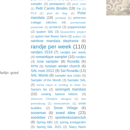
sampler
(2)
pentapatch
(2)
pere noel
Petit Carrés Brodés
(18)
(1)
Pip
(1)
Polar
PLS
(1)
pluk de dag
(1)
mandala
(18)
primrose
pompeji
(1)
cottage stitches
(4)
promenade
pronkrol
(3)
puppenstube
pastorale
(1)
(2)
quaker SAL
(3)
Quarantine project
queen bee flower farm
(3)
(1)
quilten
(1)
rainbow mandala stephanie
(6)
randje per week
(110)
randjes 2019
(7)
randjes per week
romantique sampler
(10)
(4)
rondjes
rose sampler
(8)
Rosetta
(6)
(3)
russian winter church
(6)
RPW
(5)
SAL noel 2012
(9)
Sal Rosetta
(13)
Martijn goed
SAL Words
(9)
sampler aux chats
(5)
Sampler of the Month
(3)
Sampler SAL
(5)
santa claus is coming to town
(1)
serengeti mandala
Santa's list
(2)
(10)
sewing basket kittens
(3)
shannon Christine designs
(1)
sint
snow
petersburg
(1)
sneeuwman
(1)
Snow Village
(6)
buddies
(2)
soed idee
(23)
snowman
(8)
soedidee
(7)
speldenkussenclub
(8)
Spring ABC
(2)
spring knotgarden
(5)
Spring SAL 2021
(2)
Stacy Nash