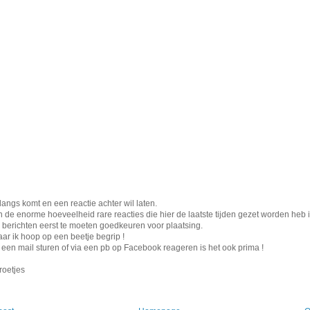
langs komt en een reactie achter wil laten.
 de enorme hoeveelheid rare reacties die hier de laatste tijden gezet worden heb i
berichten eerst te moeten goedkeuren voor plaatsing.
aar ik hoop op een beetje begrip !
er een mail sturen of via een pb op Facebook reageren is het ook prima !
roetjes