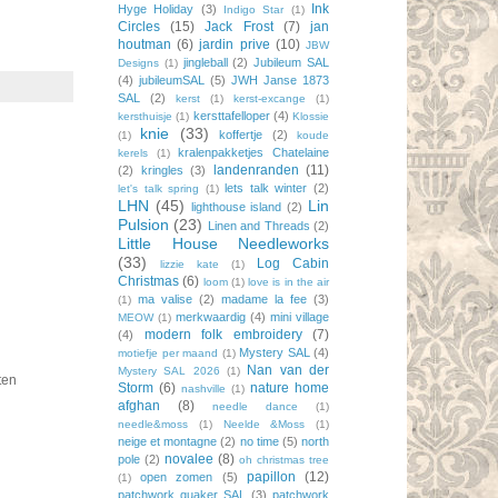
Ink
Hyge Holiday
(3)
Indigo Star
(1)
Circles
(15)
Jack Frost
(7)
jan
houtman
(6)
jardin prive
(10)
JBW
jingleball
(2)
Jubileum SAL
Designs
(1)
(4)
jubileumSAL
(5)
JWH Janse 1873
SAL
(2)
kerst
(1)
kerst-excange
(1)
kersttafelloper
(4)
kersthuisje
(1)
Klossie
knie
(33)
koffertje
(2)
(1)
koude
kralenpakketjes Chatelaine
kerels
(1)
landenranden
(11)
(2)
kringles
(3)
lets talk winter
(2)
let's talk spring
(1)
LHN
(45)
Lin
lighthouse island
(2)
Pulsion
(23)
Linen and Threads
(2)
Little House Needleworks
(33)
Log Cabin
lizzie kate
(1)
Christmas
(6)
loom
(1)
love is in the air
ma valise
(2)
madame la fee
(3)
(1)
merkwaardig
(4)
mini village
MEOW
(1)
modern folk embroidery
(7)
(4)
Mystery SAL
(4)
motiefje per maand
(1)
Nan van der
Mystery SAL 2026
(1)
ten
Storm
(6)
nature home
nashville
(1)
afghan
(8)
needle dance
(1)
needle&moss
(1)
Neelde &Moss
(1)
neige et montagne
(2)
no time
(5)
north
novalee
(8)
pole
(2)
oh christmas tree
papillon
(12)
open zomen
(5)
(1)
patchwork quaker SAL
(3)
patchwork