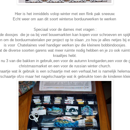
Hier is het inmiddels volop winter met een flink pak sneeuw.
Echt weer om aan dit soort winterse borduurwerken te werken
Speciaal voor de dames met vragen :
 de doosjes die je oa bij veel bouwmarkten kan kopen voor schroeven en spij
n om de borduurmaterialen per project op te slaan ,zo hou je alles netjes bij e
is voor Chatelaines veel handiger werken ipv die kleinere bobbindoosjes.
t de diverse soorten garens wat meer ruimte nodig hebben en je zo ook ruimt
kraaltjes hebt.
 nu 3 van die bakken in gebruik,een voor de autumn knotgarden,een voor de
christmasmarket en een voor de russian winter church.
aartje wat ik gebruik is een schaartje met een verhaal,het is namelijk helem
schaartje ofzo maar het nagelschaartje wat ik gebruikte toen de kinderen kle