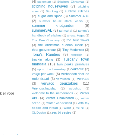
(4)
stekenlap
(1)
Stitchers Christmas
(1)
stitching housewives
(7)
stitching
sublime stitches
rules
(1)
Stocking
(1)
(2)
sugar and spice
(3)
Summer ABC
(2)
summer house stitch works
(1)
summer knotgarden
(6)
summerSAL
(8)
taj mahal
(1)
tammy's
handbook of stitches
(1)
teresa kogut
(1)
the blue flower
The Bee Company
(1)
(3)
the christmas cuckoo clock
(2)
thea gouverneur
(3)
Tiny Modernist
(3)
Tona's Randjes
(9)
treeskirt
(1)
Tuscany Town
truckin along
(3)
mandala
(13)
twin peaks primitives
(5)
vakantie
(2)
up on the housetop
(1)
vakje per week
(5)
verbonden door de
rode draad
(3)
vervaco
verhuizen
(1)
vervaco geurzakjes
(11)
(3)
Vriendschapslap
(2)
webshop
(1)
k er voor
welcome to the netherlands
(2)
Winter
ABC
(4)
Winter Chalkboard
(2)
winter
scene
(1)
winter wonderland
(1)
With thy
needle and thread
(1)
Woof
(1)
WTNT
(1)
zes bij zesjes
(2)
XjuDesign
(1)