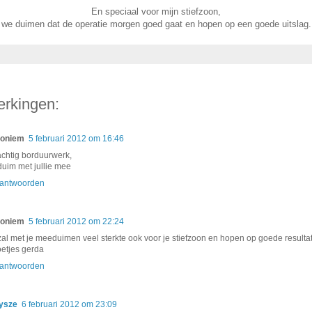
En speciaal voor mijn stiefzoon,
we duimen dat de operatie morgen goed gaat en hopen op een goede uitslag.
rkingen:
oniem
5 februari 2012 om 16:46
achtig borduurwerk,
 duim met jullie mee
antwoorden
oniem
5 februari 2012 om 22:24
 zal met je meeduimen veel sterkte ook voor je stiefzoon en hopen op goede resulta
oetjes gerda
antwoorden
ysze
6 februari 2012 om 23:09