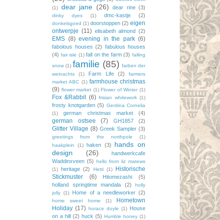
dear jane
(26)
dear rine
(3)
(1)
dmc-kastje
(2)
dinky dyes
(1)
eigen
doorstoppen
(2)
donkelsgoed
(1)
ontwerpje
(11)
elisabeth almond
(2)
EMS
(8)
evening in the park
(6)
fabolous houses
(2)
fabulous houses
(4)
fall on the farm
(3)
fair isle
(1)
falling
familie
(85)
snow
(1)
farben der
Farm Life
(2)
weinachts
(1)
farmers
farmhouse christmas
market ABC
(1)
(9)
flower market
(1)
Flower of Winter
(1)
Fox &Rabbit
(6)
frisian whitework
(1)
frosty knotgarden
(5)
Gerdina Cornelia
german christmas market
(4)
(1)
german ostsee
(7)
GH1857
(2)
Glitter Village
(8)
Greek Sampler
(3)
greetings from the northpole
(1)
hands on
haken
(3)
haakplein
(1)
design
(26)
handwerkcafe
Waddinxveen
(5)
hello from liz matews
Historische
heritage
(2)
(1)
Hetti
(1)
Stickmuster
(6)
Hitomezashi
(5)
holland springtime mandala
(2)
holly
Home of a needleworker
(2)
jolly
(1)
Hometown
home sweet home
(1)
Holiday
(17)
House
horace doyle
(1)
on a hill
(2)
huck
(5)
Humble honey
(1)