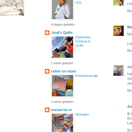
VOL
I 
Be
4 dagen geleden
Ma
Juud's Quilts
Mo
Opbouwen
Festival of
Li
Quilts
Be
1 week geleden
sy
rafels en rozen
ha
Komkommertijd.
ver
vee
Be
1 week geleden
An
marian'ne m
Ik 
Streepjes
En
Lie
Be