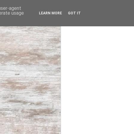
 user-agent
nerate usage
LEARN MORE
GOT IT