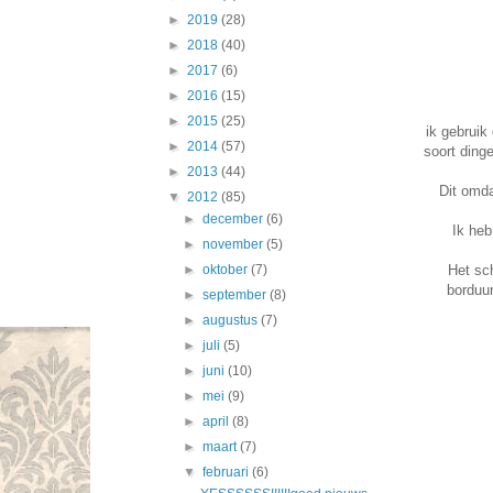
►
2019
(28)
►
2018
(40)
►
2017
(6)
►
2016
(15)
►
2015
(25)
ik gebruik
►
2014
(57)
soort dinge
►
2013
(44)
Dit omda
▼
2012
(85)
►
december
(6)
Ik heb
►
november
(5)
Het sch
►
oktober
(7)
borduur
►
september
(8)
►
augustus
(7)
►
juli
(5)
►
juni
(10)
►
mei
(9)
►
april
(8)
►
maart
(7)
▼
februari
(6)