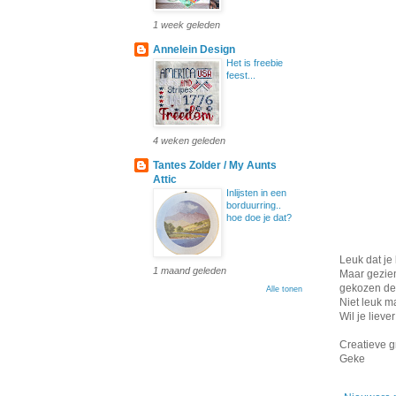
1 week geleden
Annelein Design
Het is freebie
feest...
4 weken geleden
Tantes Zolder / My Aunts
Attic
Inlijsten in een
borduurring..
hoe doe je dat?
Leuk dat je 
1 maand geleden
Maar gezien
gekozen de 
Alle tonen
Niet leuk m
Wil je liev
Creatieve g
Geke