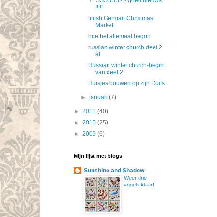
YESSSSSS!!!!!!goed nieuws
!!!!!
finish German Christmas
Market
hoe het allemaal begon
russian winter church deel 2
af
Russian winter church-begin
van deel 2
Huisjes bouwen op zijn Duits
►
januari
(7)
►
2011
(40)
►
2010
(25)
►
2009
(6)
Mijn lijst met blogs
Sunshine and Shadow
Weer drie
vogels klaar!