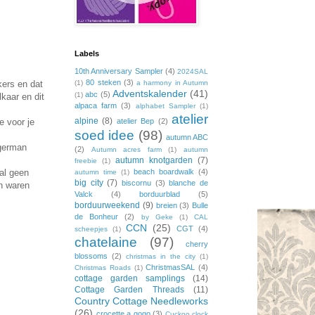
Labels
10th Anniversary Sampler
(4)
2024SAL
80 steken
(3)
kers en dat
(1)
a harmony in Autumn
Adventskalender
(41)
abc
(5)
(1)
lkaar en dit
alpaca farm
(3)
alphabet Sampler
(1)
atelier
alpine
(8)
e voor je
atelier Bep
(2)
soed idee
(98)
autumn ABC
 german
(2)
Autumn acres farm
(1)
autumn
autumn knotgarden
(7)
freebie
(1)
aal geen
beach boardwalk
(4)
autumn time
(1)
big city
(7)
biscornu
(3)
blanche de
in waren
Valck
(4)
borduurblad
(5)
borduurweekend
(9)
breien
(3)
Bulle
de Bonheur
(2)
by Geke
(1)
CAL
CCN
(25)
CGT
(4)
scheepjes
(1)
chatelaine
(97)
cherry
blossoms
(2)
christmas in the city
(1)
ChristmasSAL
(4)
Christmas Roads
(1)
cottage garden samplings
(14)
Cottage Garden Threads
(11)
Country Cottage Needleworks
(26)
crocette a gogo
(3)
Cuckoo clock