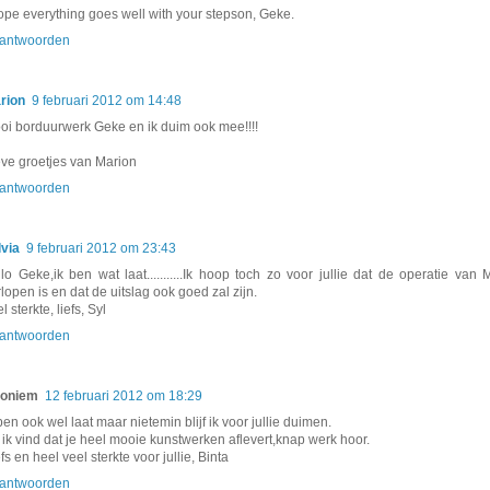
hope everything goes well with your stepson, Geke.
antwoorden
rion
9 februari 2012 om 14:48
oi borduurwerk Geke en ik duim ook mee!!!!
eve groetjes van Marion
antwoorden
lvia
9 februari 2012 om 23:43
llo Geke,ik ben wat laat...........Ik hoop toch zo voor jullie dat de operatie van 
lopen is en dat de uitslag ook goed zal zijn.
l sterkte, liefs, Syl
antwoorden
oniem
12 februari 2012 om 18:29
ben ook wel laat maar nietemin blijf ik voor jullie duimen.
 ik vind dat je heel mooie kunstwerken aflevert,knap werk hoor.
fs en heel veel sterkte voor jullie, Binta
antwoorden