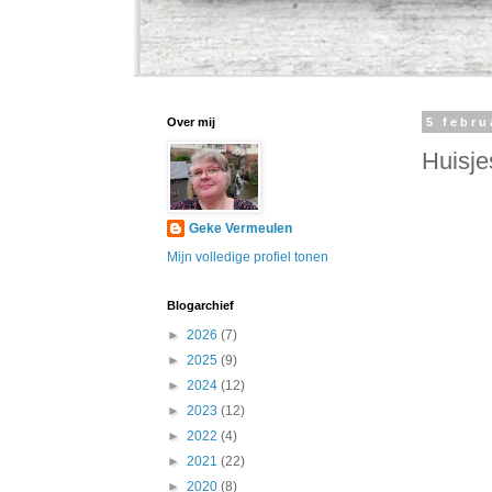
Over mij
5 febru
Huisje
Geke Vermeulen
Mijn volledige profiel tonen
Blogarchief
►
2026
(7)
►
2025
(9)
►
2024
(12)
►
2023
(12)
►
2022
(4)
►
2021
(22)
►
2020
(8)