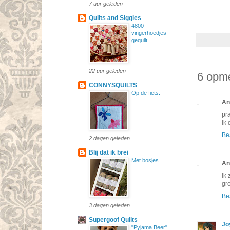
7 uur geleden
Quilts and Siggies
4800
vingerhoedjes
gequilt
22 uur geleden
6 opme
CONNYSQUILTS
Op de fiets.
An
pr
ik
Be
2 dagen geleden
Blij dat ik brei
Met bosjes....
An
ik
gr
Be
3 dagen geleden
Supergoof Quilts
Jo
"Pyjama Beer"