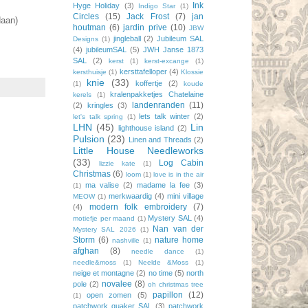
Ink
Hyge Holiday
(3)
Indigo Star
(1)
Circles
(15)
Jack Frost
(7)
jan
daan)
houtman
(6)
jardin prive
(10)
JBW
jingleball
(2)
Jubileum SAL
Designs
(1)
(4)
jubileumSAL
(5)
JWH Janse 1873
SAL
(2)
kerst
(1)
kerst-excange
(1)
kersttafelloper
(4)
kersthuisje
(1)
Klossie
knie
(33)
koffertje
(2)
(1)
koude
kralenpakketjes Chatelaine
kerels
(1)
landenranden
(11)
(2)
kringles
(3)
lets talk winter
(2)
let's talk spring
(1)
LHN
(45)
Lin
lighthouse island
(2)
Pulsion
(23)
Linen and Threads
(2)
Little House Needleworks
(33)
Log Cabin
lizzie kate
(1)
Christmas
(6)
loom
(1)
love is in the air
ma valise
(2)
madame la fee
(3)
(1)
merkwaardig
(4)
mini village
MEOW
(1)
modern folk embroidery
(7)
(4)
Mystery SAL
(4)
motiefje per maand
(1)
Nan van der
Mystery SAL 2026
(1)
Storm
(6)
nature home
nashville
(1)
afghan
(8)
needle dance
(1)
needle&moss
(1)
Neelde &Moss
(1)
neige et montagne
(2)
no time
(5)
north
novalee
(8)
pole
(2)
oh christmas tree
papillon
(12)
open zomen
(5)
(1)
patchwork quaker SAL
(3)
patchwork