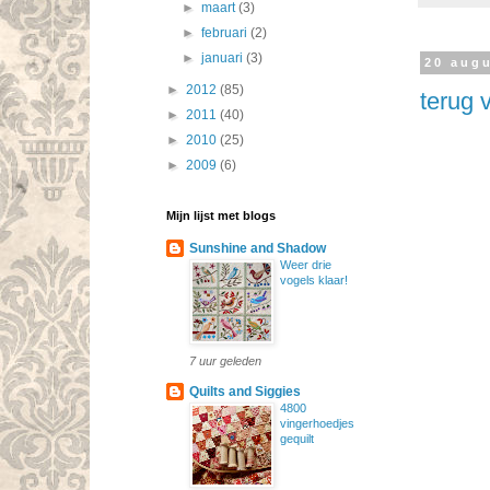
►
maart
(3)
►
februari
(2)
►
januari
(3)
20 aug
►
2012
(85)
terug 
►
2011
(40)
►
2010
(25)
►
2009
(6)
Mijn lijst met blogs
Sunshine and Shadow
Weer drie
vogels klaar!
7 uur geleden
Quilts and Siggies
4800
vingerhoedjes
gequilt