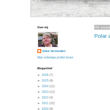
Over mij
26 aug
Polar 
Geke Vermeulen
Mijn volledige profiel tonen
Blogarchief
►
2026
(7)
►
2025
(9)
►
2024
(12)
►
2023
(12)
►
2022
(4)
►
2021
(22)
►
2020
(8)