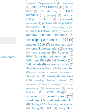
sampler
(2)
pentapatch
(2)
pere noel
Petit Carrés Brodés
(18)
(1)
Pip
(1)
Polar
PLS
(1)
pluk de dag
(1)
mandala
(18)
primrose
pompeji
(1)
cottage stitches
(4)
promenade
pronkrol
(3)
puppenstube
pastorale
(1)
(2)
quaker SAL
(3)
Quarantine project
queen bee flower farm
(3)
(1)
quilten
(1)
rainbow mandala stephanie
(6)
randje per week
(110)
randjes 2019
(7)
randjes per week
romantique sampler
(10)
(4)
rondjes
rose sampler
(8)
Rosetta
(6)
(3)
russian winter church
(6)
RPW
(5)
dere posts
SAL noel 2012
(9)
Sal Rosetta
(13)
SAL Words
(9)
sampler aux chats
(5)
Sampler of the Month
(3)
Sampler SAL
(5)
santa claus is coming to town
(1)
serengeti mandala
Santa's list
(2)
(10)
sewing basket kittens
(3)
shannon Christine designs
(1)
sint
snow
petersburg
(1)
sneeuwman
(1)
Snow Village
(6)
buddies
(2)
soed idee
(23)
snowman
(8)
soedidee
(7)
speldenkussenclub
(8)
Spring ABC
(2)
spring knotgarden
(5)
Spring SAL 2021
(2)
Stacy Nash