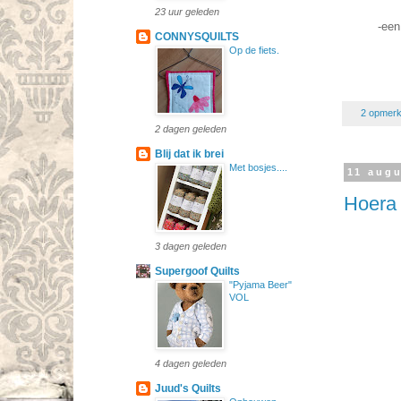
23 uur geleden
-een
CONNYSQUILTS
Op de fiets.
2 opmerk
2 dagen geleden
Blij dat ik brei
Met bosjes....
11 aug
Hoera 
3 dagen geleden
Supergoof Quilts
"Pyjama Beer"
VOL
4 dagen geleden
Juud's Quilts