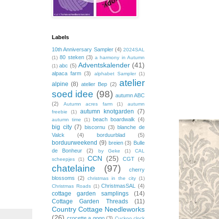
Labels
10th Anniversary Sampler
(4)
2024SAL
80 steken
(3)
(1)
a harmony in Autumn
Adventskalender
(41)
abc
(5)
(1)
alpaca farm
(3)
alphabet Sampler
(1)
atelier
alpine
(8)
atelier Bep
(2)
soed idee
(98)
autumn ABC
(2)
Autumn acres farm
(1)
autumn
autumn knotgarden
(7)
freebie
(1)
beach boardwalk
(4)
autumn time
(1)
big city
(7)
biscornu
(3)
blanche de
Valck
(4)
borduurblad
(5)
borduurweekend
(9)
breien
(3)
Bulle
de Bonheur
(2)
by Geke
(1)
CAL
CCN
(25)
CGT
(4)
scheepjes
(1)
chatelaine
(97)
cherry
blossoms
(2)
christmas in the city
(1)
ChristmasSAL
(4)
Christmas Roads
(1)
cottage garden samplings
(14)
Cottage Garden Threads
(11)
Country Cottage Needleworks
(26)
crocette a gogo
(3)
Cuckoo clock