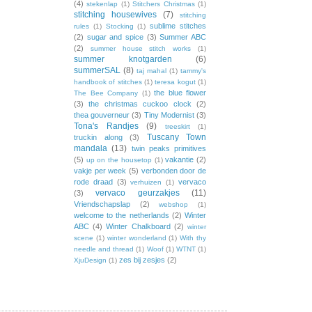
(4)
stekenlap
(1)
Stitchers Christmas
(1)
stitching housewives
(7)
stitching
sublime stitches
rules
(1)
Stocking
(1)
(2)
sugar and spice
(3)
Summer ABC
(2)
summer house stitch works
(1)
summer knotgarden
(6)
summerSAL
(8)
taj mahal
(1)
tammy's
handbook of stitches
(1)
teresa kogut
(1)
the blue flower
The Bee Company
(1)
(3)
the christmas cuckoo clock
(2)
thea gouverneur
(3)
Tiny Modernist
(3)
Tona's Randjes
(9)
treeskirt
(1)
Tuscany Town
truckin along
(3)
mandala
(13)
twin peaks primitives
(5)
vakantie
(2)
up on the housetop
(1)
vakje per week
(5)
verbonden door de
rode draad
(3)
vervaco
verhuizen
(1)
vervaco geurzakjes
(11)
(3)
Vriendschapslap
(2)
webshop
(1)
welcome to the netherlands
(2)
Winter
ABC
(4)
Winter Chalkboard
(2)
winter
scene
(1)
winter wonderland
(1)
With thy
needle and thread
(1)
Woof
(1)
WTNT
(1)
zes bij zesjes
(2)
XjuDesign
(1)