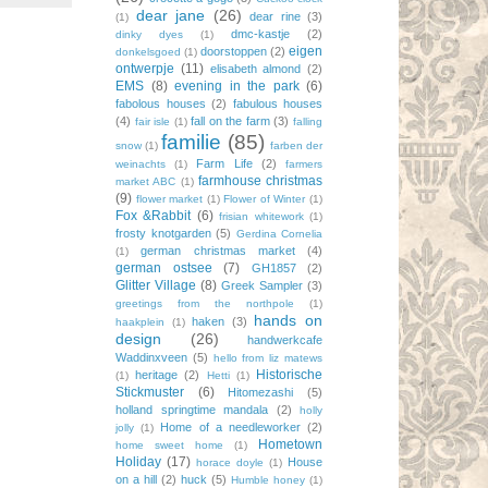
dear jane
(26)
dear rine
(3)
(1)
dmc-kastje
(2)
dinky dyes
(1)
eigen
doorstoppen
(2)
donkelsgoed
(1)
ontwerpje
(11)
elisabeth almond
(2)
EMS
(8)
evening in the park
(6)
fabolous houses
(2)
fabulous houses
(4)
fall on the farm
(3)
fair isle
(1)
falling
familie
(85)
snow
(1)
farben der
Farm Life
(2)
weinachts
(1)
farmers
farmhouse christmas
market ABC
(1)
(9)
flower market
(1)
Flower of Winter
(1)
Fox &Rabbit
(6)
frisian whitework
(1)
frosty knotgarden
(5)
Gerdina Cornelia
german christmas market
(4)
(1)
german ostsee
(7)
GH1857
(2)
Glitter Village
(8)
Greek Sampler
(3)
greetings from the northpole
(1)
hands on
haken
(3)
haakplein
(1)
design
(26)
handwerkcafe
Waddinxveen
(5)
hello from liz matews
Historische
heritage
(2)
(1)
Hetti
(1)
Stickmuster
(6)
Hitomezashi
(5)
holland springtime mandala
(2)
holly
Home of a needleworker
(2)
jolly
(1)
Hometown
home sweet home
(1)
Holiday
(17)
House
horace doyle
(1)
on a hill
(2)
huck
(5)
Humble honey
(1)