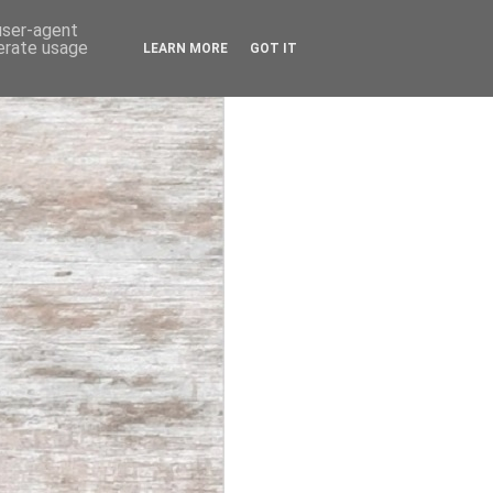
 user-agent
nerate usage
LEARN MORE
GOT IT