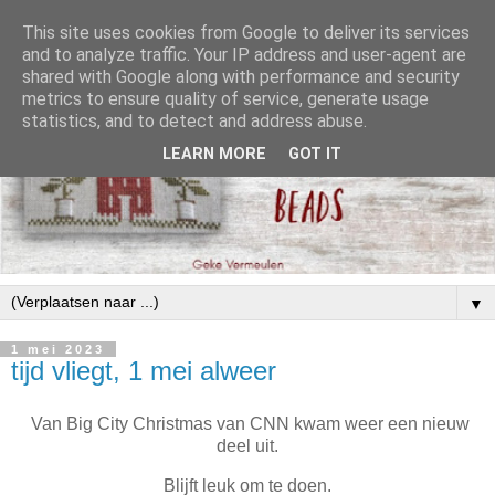
This site uses cookies from Google to deliver its services
and to analyze traffic. Your IP address and user-agent are
shared with Google along with performance and security
metrics to ensure quality of service, generate usage
statistics, and to detect and address abuse.
LEARN MORE
GOT IT
▼
1 mei 2023
tijd vliegt, 1 mei alweer
Van Big City Christmas van CNN kwam weer een nieuw
deel uit.
Blijft leuk om te doen.