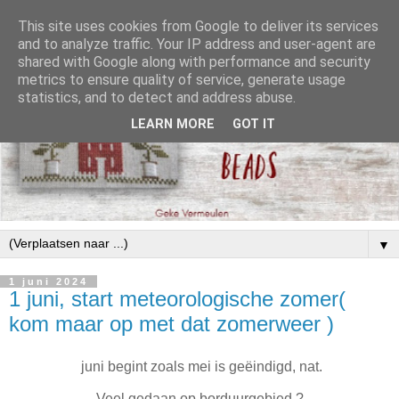
This site uses cookies from Google to deliver its services
and to analyze traffic. Your IP address and user-agent are
shared with Google along with performance and security
metrics to ensure quality of service, generate usage
statistics, and to detect and address abuse.
LEARN MORE
GOT IT
▼
1 juni 2024
1 juni, start meteorologische zomer(
kom maar op met dat zomerweer )
juni begint zoals mei is geëindigd, nat.
Veel gedaan op borduurgebied ?