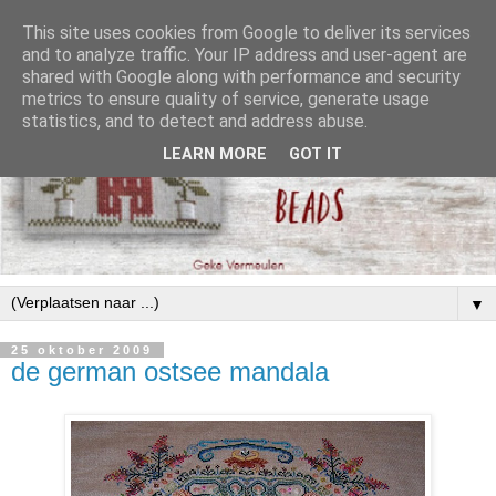
This site uses cookies from Google to deliver its services
and to analyze traffic. Your IP address and user-agent are
shared with Google along with performance and security
metrics to ensure quality of service, generate usage
statistics, and to detect and address abuse.
LEARN MORE
GOT IT
▼
25 oktober 2009
de german ostsee mandala