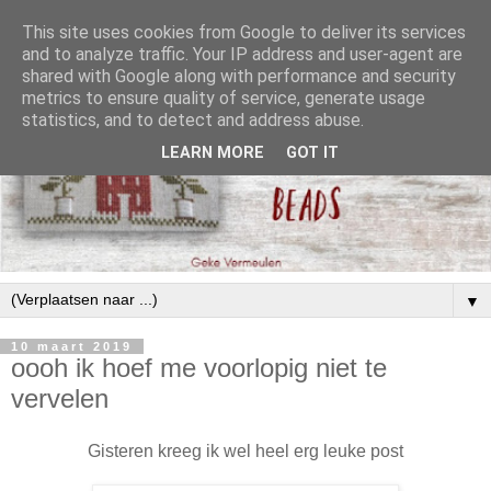
This site uses cookies from Google to deliver its services
and to analyze traffic. Your IP address and user-agent are
shared with Google along with performance and security
metrics to ensure quality of service, generate usage
statistics, and to detect and address abuse.
LEARN MORE
GOT IT
▼
10 maart 2019
oooh ik hoef me voorlopig niet te
vervelen
Gisteren kreeg ik wel heel erg leuke post