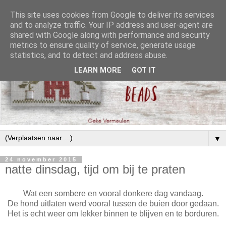
This site uses cookies from Google to deliver its services
and to analyze traffic. Your IP address and user-agent are
shared with Google along with performance and security
metrics to ensure quality of service, generate usage
statistics, and to detect and address abuse.
LEARN MORE
GOT IT
▼
24 november 2015
natte dinsdag, tijd om bij te praten
Wat een sombere en vooral donkere dag vandaag.
De hond uitlaten werd vooral tussen de buien door gedaan.
Het is echt weer om lekker binnen te blijven en te borduren.