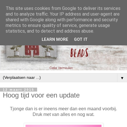
This site uses cookies from Google to deliver its services
and to analyze traffic. Your IP address and user-agent are
shared with Google along with performance and security
metrics to ensure quality of service, generate usage
statistics, and to detect and address abuse.
LEARN MORE
GOT IT
▼
12 maart 2015
Hoog tijd voor een update
Tjonge dan is er ineens meer dan een maand voorbij.
Druk met van alles en nog wat.