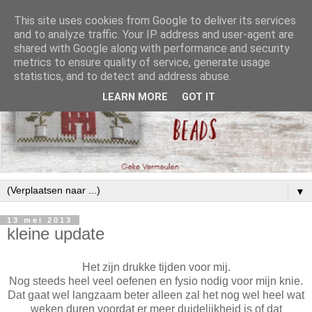
This site uses cookies from Google to deliver its services
and to analyze traffic. Your IP address and user-agent are
shared with Google along with performance and security
metrics to ensure quality of service, generate usage
statistics, and to detect and address abuse.
LEARN MORE
GOT IT
▼
13 mei 2013
kleine update
Het zijn drukke tijden voor mij.
Nog steeds heel veel oefenen en fysio nodig voor mijn knie.
Dat gaat wel langzaam beter alleen zal het nog wel heel wat
weken duren voordat er meer duidelijkheid is of dat