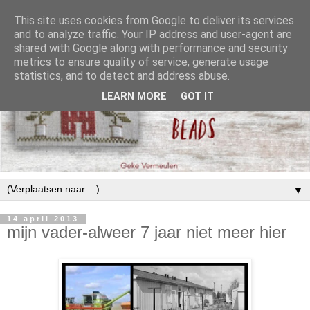
This site uses cookies from Google to deliver its services
and to analyze traffic. Your IP address and user-agent are
shared with Google along with performance and security
metrics to ensure quality of service, generate usage
statistics, and to detect and address abuse.
LEARN MORE
GOT IT
▼
14 april 2013
mijn vader-alweer 7 jaar niet meer hier