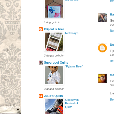
Be
Ha
Ge
1 dag geleden
ve
Blij dat ik brei
Be
Met bosjes....
Do
Fij
Ge
2 dagen geleden
Be
Supergoof Quilts
"Pyjama Beer"
Ma
Gek
Su
3 dagen geleden
Li
Juud's Quilts
Be
Opbouwen
Festival of
Quilts