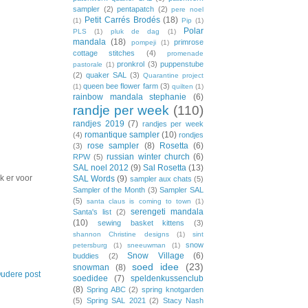
sampler
(2)
pentapatch
(2)
pere noel
Petit Carrés Brodés
(18)
(1)
Pip
(1)
Polar
PLS
(1)
pluk de dag
(1)
mandala
(18)
primrose
pompeji
(1)
cottage stitches
(4)
promenade
pronkrol
(3)
puppenstube
pastorale
(1)
(2)
quaker SAL
(3)
Quarantine project
queen bee flower farm
(3)
(1)
quilten
(1)
rainbow mandala stephanie
(6)
randje per week
(110)
randjes 2019
(7)
randjes per week
romantique sampler
(10)
(4)
rondjes
rose sampler
(8)
Rosetta
(6)
(3)
russian winter church
(6)
RPW
(5)
SAL noel 2012
(9)
Sal Rosetta
(13)
k er voor
SAL Words
(9)
sampler aux chats
(5)
Sampler of the Month
(3)
Sampler SAL
(5)
santa claus is coming to town
(1)
serengeti mandala
Santa's list
(2)
(10)
sewing basket kittens
(3)
shannon Christine designs
(1)
sint
snow
petersburg
(1)
sneeuwman
(1)
Snow Village
(6)
buddies
(2)
soed idee
(23)
snowman
(8)
udere post
soedidee
(7)
speldenkussenclub
(8)
Spring ABC
(2)
spring knotgarden
(5)
Spring SAL 2021
(2)
Stacy Nash