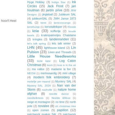
Ink
Hyge Holiday
(3)
Indigo Star
(1)
Circles
(15)
Jack Frost
(7)
jan
houtman
(6)
jardin prive
(10)
JBW
jingleball
(2)
Jubileum SAL
Designs
(1)
(4)
jubileumSAL
(5)
JWH Janse 1873
 hoor!! Heel
SAL
(2)
kerst
(1)
kerst-excange
(1)
kersttafelloper
(4)
kersthuisje
(1)
Klossie
knie
(33)
koffertje
(2)
(1)
koude
kralenpakketjes Chatelaine
kerels
(1)
landenranden
(11)
(2)
kringles
(3)
lets talk winter
(2)
let's talk spring
(1)
LHN
(45)
Lin
lighthouse island
(2)
Pulsion
(23)
Linen and Threads
(2)
Little House Needleworks
(33)
Log Cabin
lizzie kate
(1)
Christmas
(6)
loom
(1)
love is in the air
ma valise
(2)
madame la fee
(3)
(1)
merkwaardig
(4)
mini village
MEOW
(1)
modern folk embroidery
(7)
(4)
Mystery SAL
(4)
motiefje per maand
(1)
Nan van der
Mystery SAL 2026
(1)
Storm
(6)
nature home
nashville
(1)
afghan
(8)
needle dance
(1)
needle&moss
(1)
Neelde &Moss
(1)
neige et montagne
(2)
no time
(5)
north
novalee
(8)
pole
(2)
oh christmas tree
papillon
(12)
open zomen
(5)
(1)
patchwork quaker SAL
(3)
patchwork