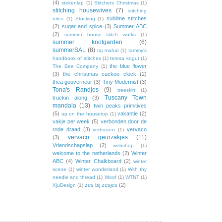
(4)
stekenlap
(1)
Stitchers Christmas
(1)
stitching housewives
(7)
stitching
sublime stitches
rules
(1)
Stocking
(1)
(2)
sugar and spice
(3)
Summer ABC
(2)
summer house stitch works
(1)
summer knotgarden
(6)
summerSAL
(8)
taj mahal
(1)
tammy's
handbook of stitches
(1)
teresa kogut
(1)
the blue flower
The Bee Company
(1)
(3)
the christmas cuckoo clock
(2)
thea gouverneur
(3)
Tiny Modernist
(3)
Tona's Randjes
(9)
treeskirt
(1)
Tuscany Town
truckin along
(3)
mandala
(13)
twin peaks primitives
(5)
vakantie
(2)
up on the housetop
(1)
vakje per week
(5)
verbonden door de
rode draad
(3)
vervaco
verhuizen
(1)
vervaco geurzakjes
(11)
(3)
Vriendschapslap
(2)
webshop
(1)
welcome to the netherlands
(2)
Winter
ABC
(4)
Winter Chalkboard
(2)
winter
scene
(1)
winter wonderland
(1)
With thy
needle and thread
(1)
Woof
(1)
WTNT
(1)
zes bij zesjes
(2)
XjuDesign
(1)