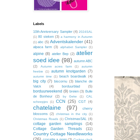
Labels
10th Anniversary Sampler
(4)
2024SAL
80 steken
(3)
(1)
a harmony in Autumn
Adventskalender
(41)
abc
(5)
(1)
alpaca farm
(3)
alphabet Sampler
(1)
atelier
alpine
(8)
atelier Bep
(2)
soed idee
(98)
autumn ABC
(2)
Autumn acres farm
(1)
autumn
autumn knotgarden
(7)
freebie
(1)
beach boardwalk
(4)
autumn time
(1)
big city
(7)
biscornu
(3)
blanche de
Valck
(4)
borduurblad
(5)
borduurweekend
(9)
breien
(3)
Bulle
de Bonheur
(2)
by Geke
(1)
CAL
CCN
(25)
CGT
(4)
scheepjes
(1)
chatelaine
(97)
cherry
blossoms
(2)
christmas in the city
(1)
ChristmasSAL
(4)
Christmas Roads
(1)
cottage garden samplings
(14)
Cottage Garden Threads
(11)
Country Cottage Needleworks
(26)
crocette a gogo
(3)
Cuckoo clock