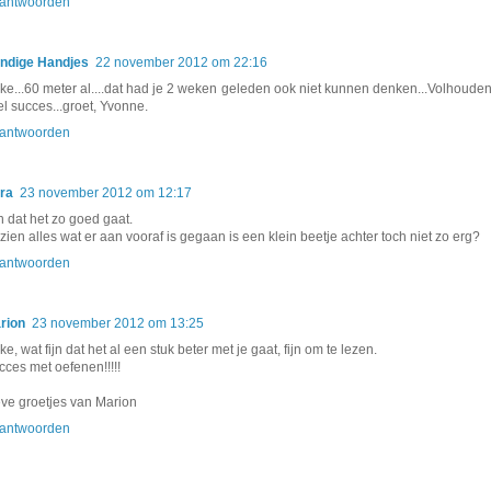
antwoorden
ndige Handjes
22 november 2012 om 22:16
ke...60 meter al....dat had je 2 weken geleden ook niet kunnen denken...Volhouden
el succes...groet, Yvonne.
antwoorden
ra
23 november 2012 om 12:17
n dat het zo goed gaat.
zien alles wat er aan vooraf is gegaan is een klein beetje achter toch niet zo erg?
antwoorden
rion
23 november 2012 om 13:25
e, wat fijn dat het al een stuk beter met je gaat, fijn om te lezen.
cces met oefenen!!!!!
eve groetjes van Marion
antwoorden