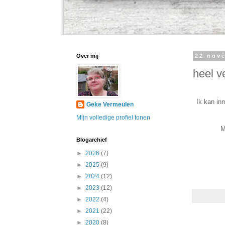
Over mij
22 nov
heel v
Ik kan in
Geke Vermeulen
Mijn volledige profiel tonen
M
Blogarchief
►
2026
(7)
►
2025
(9)
►
2024
(12)
►
2023
(12)
►
2022
(4)
►
2021
(22)
►
2020
(8)