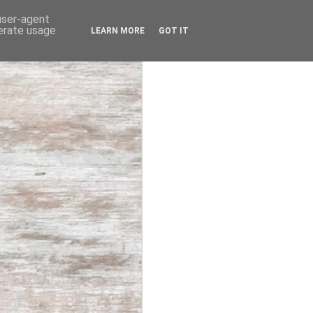
 user-agent
nerate usage
LEARN MORE
GOT IT