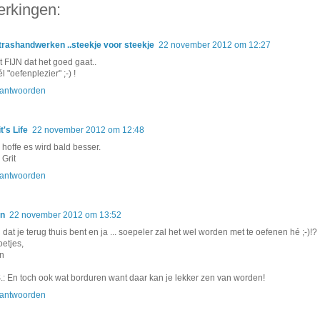
rkingen:
trashandwerken ..steekje voor steekje
22 november 2012 om 12:27
t FIJN dat het goed gaat..
l "oefenplezier" ;-) !
antwoorden
t's Life
22 november 2012 om 12:48
 hoffe es wird bald besser.
 Grit
antwoorden
n
22 november 2012 om 13:52
j dat je terug thuis bent en ja ... soepeler zal het wel worden met te oefenen hé ;-)!?
oetjes,
n
S.: En toch ook wat borduren want daar kan je lekker zen van worden!
antwoorden