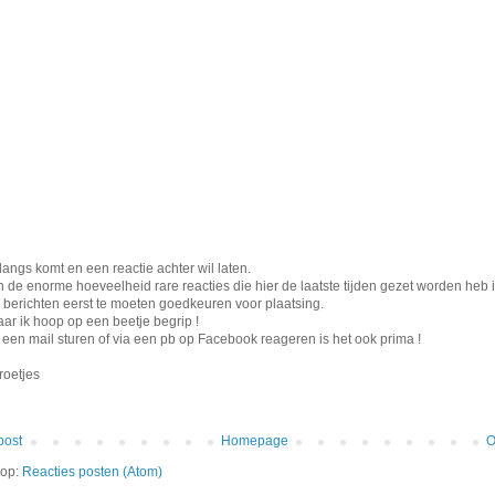
langs komt en een reactie achter wil laten.
 de enorme hoeveelheid rare reacties die hier de laatste tijden gezet worden heb i
berichten eerst te moeten goedkeuren voor plaatsing.
aar ik hoop op een beetje begrip !
er een mail sturen of via een pb op Facebook reageren is het ook prima !
roetjes
post
Homepage
O
 op:
Reacties posten (Atom)