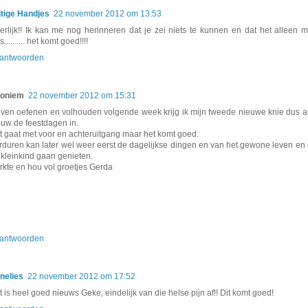
ijtige Handjes
22 november 2012 om 13:53
erlijk!! Ik kan me nog herinneren dat je zei niets te kunnen en dat het alleen 
.......... het komt goed!!!!
antwoorden
oniem
22 november 2012 om 15:31
ijven oefenen en volhouden volgende week krijg ik mijn tweede nieuwe knie dus a
ouw de feestdagen in.
t gaat met voor en achteruitgang maar het komt goed.
rduren kan later wel weer eerst de dagelijkse dingen en van het gewone leven en
 kleinkind gaan genieten.
erkte en hou vol groetjes Gerda
antwoorden
nelies
22 november 2012 om 17:52
 is heel goed nieuws Geke, eindelijk van die helse pijn af!! Dit komt goed!