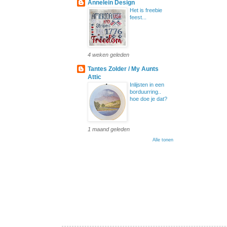
Annelein Design
Het is freebie
feest...
4 weken geleden
Tantes Zolder / My Aunts
Attic
Inlijsten in een
borduurring..
hoe doe je dat?
1 maand geleden
Alle tonen