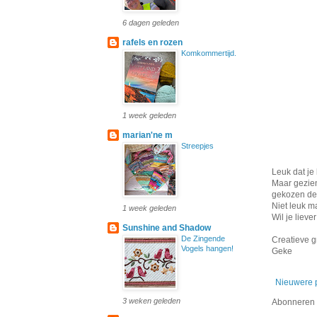
6 dagen geleden
rafels en rozen
Komkommertijd.
1 week geleden
marian'ne m
Streepjes
Leuk dat je 
Maar gezien
gekozen de 
Niet leuk m
1 week geleden
Wil je liev
Sunshine and Shadow
De Zingende
Creatieve g
Vogels hangen!
Geke
Nieuwere 
3 weken geleden
Abonneren