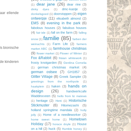
dear jane
(26)
dear rine
(3)
(1)
dmc-kastje
(2)
dinky dyes
(1)
maar ellende
eigen
doorstoppen
(2)
donkelsgoed
(1)
ontwerpje
(11)
elisabeth almond
(2)
EMS
(8)
evening in the park
(6)
fabolous houses
(2)
fabulous houses
(4)
fall on the farm
(3)
fair isle
(1)
falling
familie
(85)
snow
(1)
farben der
Farm Life
(2)
weinachts
(1)
farmers
ls bionische
farmhouse christmas
market ABC
(1)
(9)
flower market
(1)
Flower of Winter
(1)
Fox &Rabbit
(6)
frisian whitework
(1)
 de kinderen
frosty knotgarden
(5)
Gerdina Cornelia
german christmas market
(4)
(1)
german ostsee
(7)
GH1857
(2)
Glitter Village
(8)
Greek Sampler
(3)
greetings from the northpole
(1)
hands on
haken
(3)
haakplein
(1)
design
(26)
handwerkcafe
Waddinxveen
(5)
hello from liz matews
Historische
heritage
(2)
(1)
Hetti
(1)
Stickmuster
(6)
Hitomezashi
(5)
holland springtime mandala
(2)
holly
Home of a needleworker
(2)
jolly
(1)
Hometown
home sweet home
(1)
Holiday
(17)
House
horace doyle
(1)
on a hill
(2)
huck
(5)
Humble honey
(1)