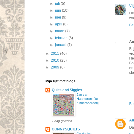
►
juli
(5)
Vl
►
juni
(10)
He
►
mei
(9)
was
►
april
(8)
Be
►
maart
(7)
►
februari
(6)
An
►
januari
(7)
Bl
vr
►
2011
(40)
He
►
2010
(25)
Bo
►
2009
(6)
en
st
Mijn lijst met blogs
Quilts and Siggies
Jan van
Haasteren: De
Kinderboerderij
Be
An
1 dag geleden
Dat
CONNYSQUILTS
Op de fiets.