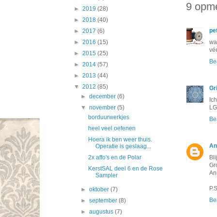
9 opme
►
2019
(28)
►
2018
(40)
pe
►
2017
(6)
wa
►
2016
(15)
véé
►
2015
(25)
Be
►
2014
(57)
►
2013
(44)
▼
2012
(85)
Gri
►
december
(6)
Ich
LG
▼
november
(5)
borduurwerkjes
Be
heel veel oefenen
Hoera ik ben weer thuis.
An
Operatie is geslaag...
Bli
2x affo's en de Polar
Gr
KerstSAL deel 6 en de Rose
An
Sampler
P.
►
oktober
(7)
Be
►
september
(8)
►
augustus
(7)