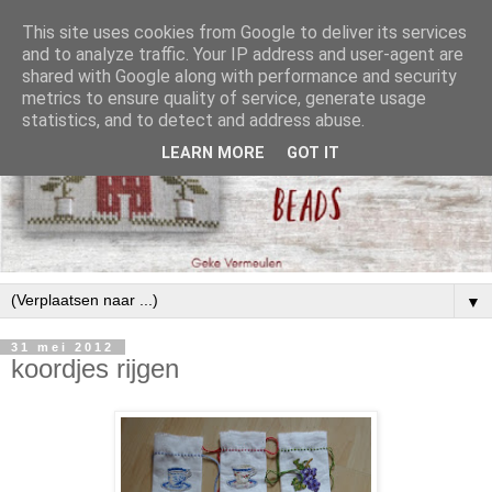
This site uses cookies from Google to deliver its services
and to analyze traffic. Your IP address and user-agent are
shared with Google along with performance and security
metrics to ensure quality of service, generate usage
statistics, and to detect and address abuse.
LEARN MORE
GOT IT
▼
31 mei 2012
koordjes rijgen