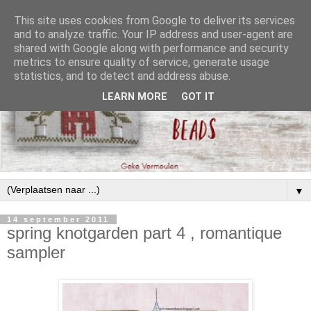
This site uses cookies from Google to deliver its services
and to analyze traffic. Your IP address and user-agent are
shared with Google along with performance and security
metrics to ensure quality of service, generate usage
statistics, and to detect and address abuse.
LEARN MORE
GOT IT
▼
14 september 2011
spring knotgarden part 4 , romantique
sampler